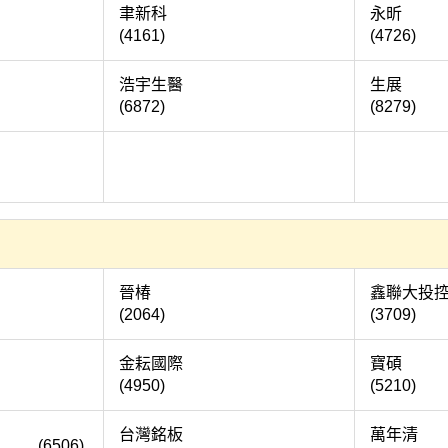
德
聿新科
(4161)
(4726)
藥
浩宇生醫
(6872)
(8279)
華
司
晉椿
鑫聯
(2064)
(3709)
科
金耘國際
(4950)
(5210)
台灣銘板
萬
506)