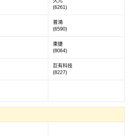
永洋
久元
(6261)
瑞耘
普鴻
(6590)
聯通
東捷
(8064)
正淩
巨有科技
(8227)
皇田