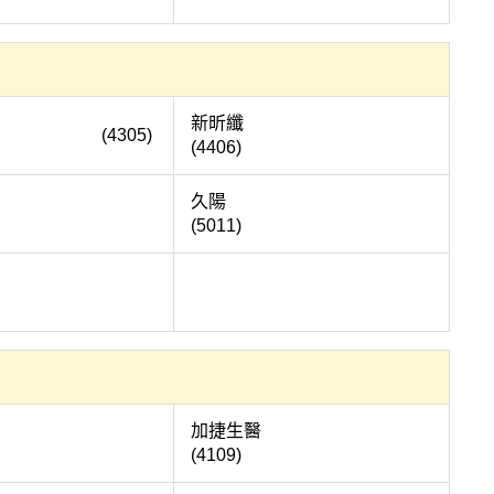
新昕纖
(4305)
(4406)
美實
久陽
(5011)
東洋
加捷生醫
(4109)