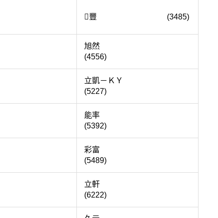
漢科
豐 (3485)
聯訊
旭然
(4556)
中茂
立凱－ＫＹ
(5227)
而快
能率
(5392)
聰泰
彩富
(5489)
捷波
立軒
(6222)