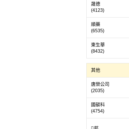
晟
(4123)
順
(6535)
東生
(8432)
其他
唐榮公
(2035)
國碳
(4754)
邦 (6