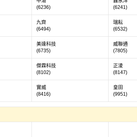
綸
中湛
鑫
(6236)
(6241)
焱
九齊
(6494)
(6532)
科
美達科技
威
(6735)
(7805)
亞
傑霖科技
(8102)
(8147)
丞
實威
(8416)
(9951)
櫃