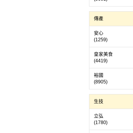
傳產
安
(1259)
皇家美
(4419)
裕
(8905)
生技
立
(1780)