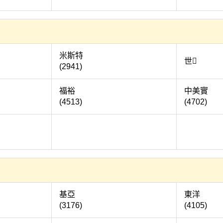
心
米斯特
世 
(2941)
食
福裕
中
(4513)
(4702)
國
弘
基亞
(3176)
(4105)