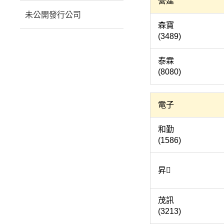
營建
未公開發行公司
森
(3489)
泰
(8080)
電子
和
(1586)
昇 (3
茂
(3213)