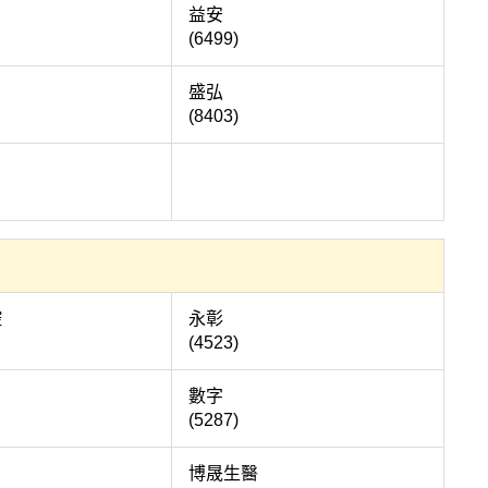
永昕
益安
(6499)
生展
盛弘
(8403)
大投控
永彰
(4523)
寶碩
數字
(5287)
年清
博晟生醫