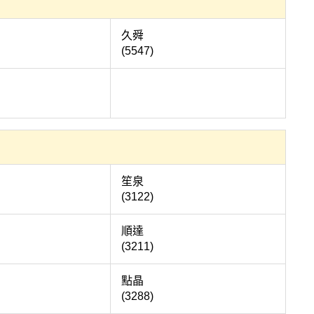
力泰
久舜
(5547)
李洲
笙泉
(3122)
洲流通
順達
(3211)
鑫創
點晶
(3288)