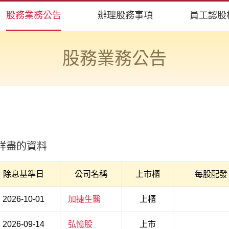
股務業務公告
辦理股務事項
員工認股
股務業務公告
詳盡的資料
除息基準日
公司名稱
上市櫃
每股配發
2026-10-01
加捷生醫
上櫃
2026-09-14
弘憶股
上市