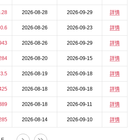
.28
2026-08-28
2026-09-29
詳情
0.6
2026-08-26
2026-09-23
詳情
943
2026-08-26
2026-09-29
詳情
284
2026-08-20
2026-09-15
詳情
3.5
2026-08-19
2026-09-18
詳情
425
2026-08-18
2026-09-18
詳情
389
2026-08-18
2026-09-11
詳情
285
2026-08-14
2026-09-10
詳情