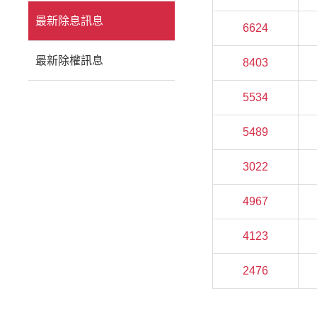
最新除息訊息
6624
最新除權訊息
8403
5534
5489
3022
4967
4123
2476